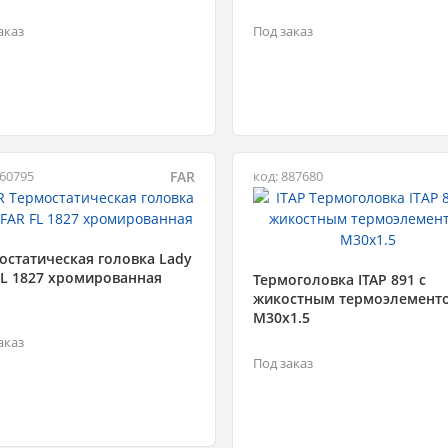
аказ
Под заказ
FAR
360795
код: 887680
остатическая головка Lady
FL 1827 хромированная
Термоголовка ITAP 891 с
жикостным термоэлемент
М30x1.5
аказ
Под заказ