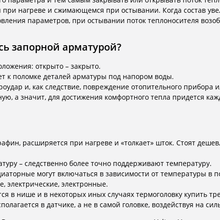
ри нагреве и сжимающемся при остывании. Когда состав увел
овления параметров, при остывании поток теплоносителя возоб
сь запорной арматурой?
ложения: открыто – закрыто.
ет к поломке деталей арматуры под напором воды.
оудар и, как следствие, повреждение отопительного прибора и
ю, а значит, для достижения комфортного тепла придется кажд
афин, расширяется при нагреве и «толкает» шток. Стоят деше
туру – следственно более точно поддерживают температуру.
диаторные могут включаться в зависимости от температуры в п
е, электрические, электронные.
ится в нише и в некоторых иных случаях термоголовку купить т
полагается в датчике, а не в самой головке, воздействуя на с