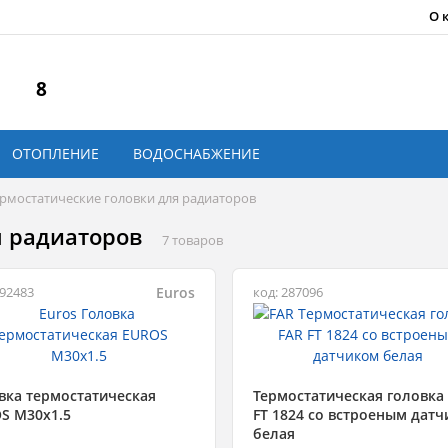
О 
8
ОТОПЛЕНИЕ
ВОДОСНАБЖЕНИЕ
рмостатические головки для радиаторов
я радиаторов
7 товаров
Euros
692483
код: 287096
вка термостатическая
Термостатическая головка
S М30x1.5
FT 1824 со встроеным дат
белая