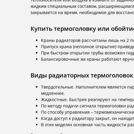
жидким специальным составом, расширяющимся п
закрывается на время, необходимое для восстан
Купить термоголовку или обойти
Краны радиаторов рассчитаны лишь на 2 по
Припуск крана (неполное открытие) привед
При быстром открытии трубы возможен гидр
Балансировочные же краны работают вручну
Виды радиаторных термоголовок
Твердотельные. Наполнителем является пар
медленнее.
Жидкостные. Быстрее реагируют на темпера
По методу подачи сигнала термоголовки ра
По способу управления – термомеханически
Когда доступ к радиатору закрыт, он наход
В этих моделях основная часть жидкости рас