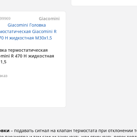
Giacomini
299969
вка термостатическая
omini R 470 H жидкостная
1,5
аказ
овки
– подавать сигнал на клапан термостата при отклонении
ого параметра и тем самым закрывать или открывать поток теп