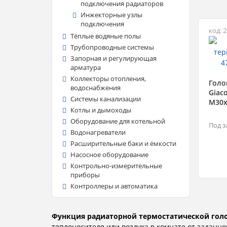
подключения радиаторов
Инжекторные узлы
подключения
код: 
Тёплые водяные полы
Трубопроводные системы
Запорная и регулирующая
арматура
Коллекторы отопления,
Голо
водоснабжения
Giac
Системы канализации
М30х
Котлы и дымоходы
Оборудование для котельной
Под з
Водонагреватели
Расширительные баки и ёмкости
Насосное оборудование
Контрольно-измерительные
приборы
Контроллеры и автоматика
Функция радиаторной термостатической гол
теплоносителя или воздуха в комнате от заданн