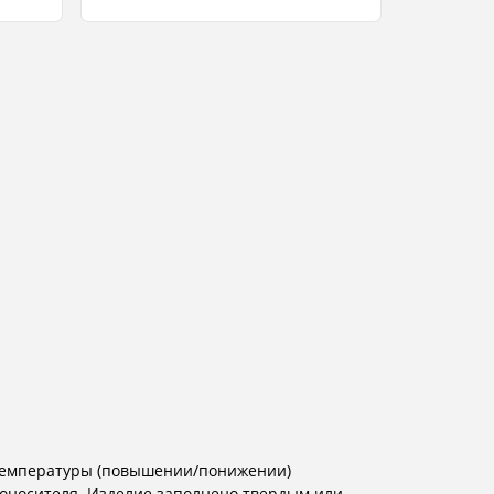
 температуры (повышении/понижении)
лоносителя. Изделие заполнено твердым или