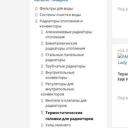
Фильтры для воды
Под з
Системы очистки воды
Радиаторы отопления и
конвекторы
Алюминиевые радиаторы
отопления
Биметаллические
радиаторы отопления
код: 
Стальные панельные
радиаторы
Трубчатые радиаторы
Внутрипольные
Терм
конвекторы
FAR 
Регуляторы для
внутрипольных
конвекторов
Под з
Вентили и клапаны для
радиаторов
Термостатические
головки для радиаторов
Узлы нижнего