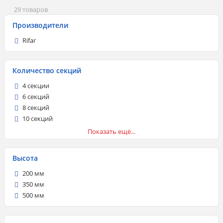
29 товаров
Производители
Rifar
Количество секций
4 секции
6 секций
8 секций
10 секций
12 секций
Показать ещё...
14 секций
Высота
200 мм
350 мм
500 мм